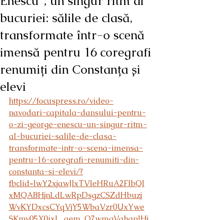
Enescu”, un singur ritm al
bucuriei: sălile de clasă,
transformate într-o scenă
imensă pentru 16 coregrafi
renumiți din Constanța și
elevi
https://focuspress.ro/video-
navodari-capitala-dansului-pentru-
o-zi-george-enescu-un-singur-ritm-
al-bucuriei-salile-de-clasa-
transformate-intr-o-scena-imensa-
pentru-16-coregrafi-renumiti-din-
constanta-si-elevi/?
fbclid=IwY2xjawJlxTVleHRuA2FlbQI
xMQABHjnLdLwRpDsgzCSZdHbuzj
WvKYDxcsCYqVjY5WbaVzr0UxYwe
SKmv05X0ixL_aem_Q7wmgVqhaplHj