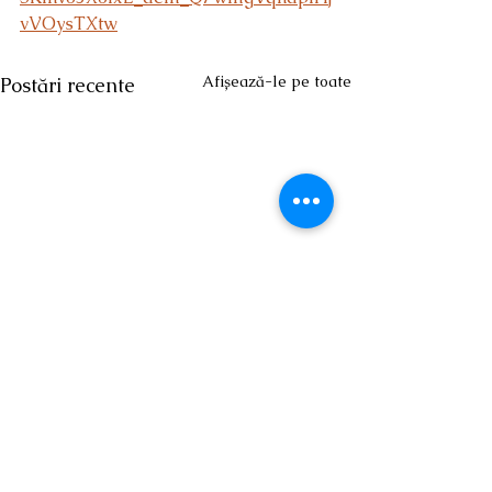
vVOysTXtw
Afișează-le pe toate
Postări recente
Școala Gimnazială ,,George Enescu” Năvodari