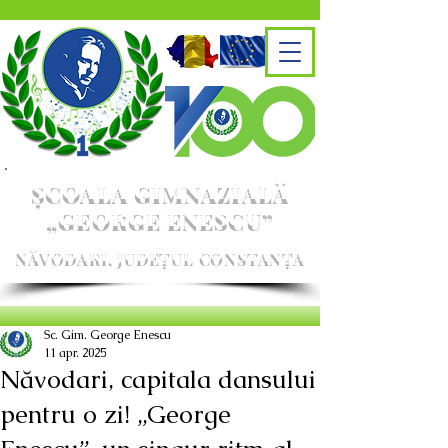
ȘCOALA GIMNAZIALĂ
„GEORGE ENESCU”
NĂVODARI, JUDEȚUL CONSTANȚA
Sc. Gim. George Enescu
11 apr. 2025
Năvodari, capitala dansului
pentru o zi! „George