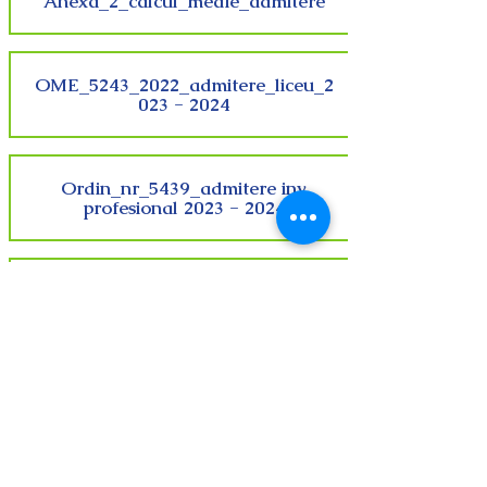
Anexa_2_calcul_medie_admitere
OME_5243_2022_admitere_liceu_2
023 - 2024
Ordin_nr_5439_admitere inv.
profesional 2023 - 2024
Admitere și monitorizare absolvenți
2022
BROȘURA ADMITERII PENTRU
ANUL ȘCOLAR 2022 - 2023