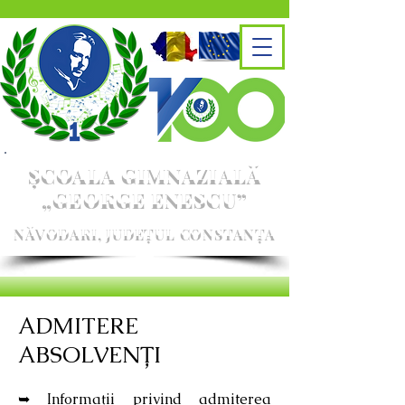
ȘCOALA GIMNAZIALĂ
„GEORGE ENESCU”
NĂVODARI, JUDEȚUL CONSTANȚA
ADMITERE
ABSOLVENȚI
➥
Informații privind admiterea