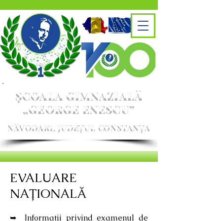
ȘCOALA GIMNAZIALĂ
„GEORGE ENESCU”
NĂVODARI, JUDEȚUL CONSTANȚA
EVALUARE
NAȚIONALĂ
➥
Informații privind examenul de