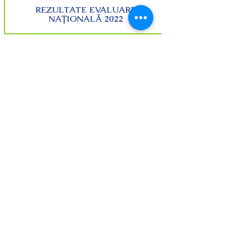
REZULTATE EVALUARE
NAȚIONALĂ 2022
Ordin 5.149_2021 EN VIII_2022.pdf
REZULTATE EVALUARE
NAȚIONALĂ 2021
Rezultate la Evaluarea Națională -
clasa a VIII-a – în ultimii 5 ani
Școala Gimnazială ,,George Enescu” Năvodari
Strada Culturii, nr. 25, Năvodari, Județul Constanța
Telefon: 0735 565 009, 0771 521 277